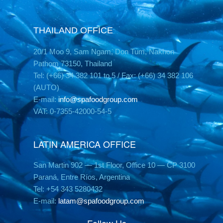
THAILAND OFFICE
20/1 Moo 9, Sam Ngam, Don Tum, Nakhon
Pathom 73150, Thailand
Tel: (+66) 34 382 101 to 5 / Fax: (+66) 34 382 106
(AUTO)
E-mail:
info@spafoodgroup.com
VAT: 0-7355-42000-54-5
LATIN AMERICA OFFICE
San Martin 902 — 1st Floor, Office 10 — CP 3100
Paraná, Entre Ríos, Argentina
Tel: +54 343 5280432
E-mail:
latam@spafoodgroup.com